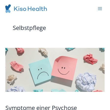
LinkedIn
Instagram
Zum
Inhalt
springen
Selbstpflege
Symptome
einer
Psychose
behandeln
Symptome einer Psychose