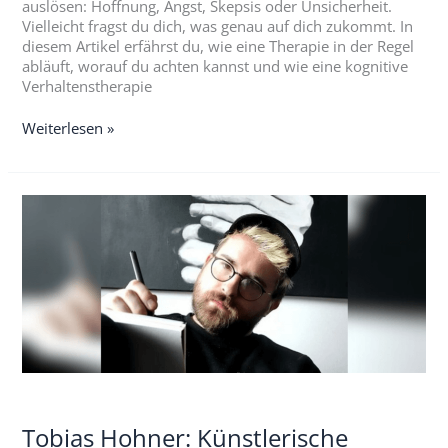
auslösen: Hoffnung, Angst, Skepsis oder Unsicherheit.
Vielleicht fragst du dich, was genau auf dich zukommt. In
diesem Artikel erfährst du, wie eine Therapie in der Regel
abläuft, worauf du achten kannst und wie eine kognitive
Verhaltenstherapie
Weiterlesen »
Tobias
Hohner:
Künstlerische
Einblicke
in
Schizophrenie
Tobias Hohner: Künstlerische