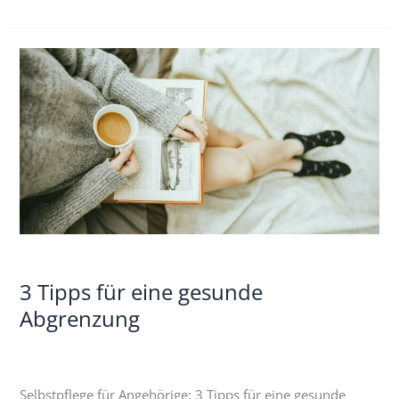
3
Tipps
für
eine
gesunde
Abgrenzung
3 Tipps für eine gesunde
Abgrenzung
Selbstpflege für Angehörige: 3 Tipps für eine gesunde