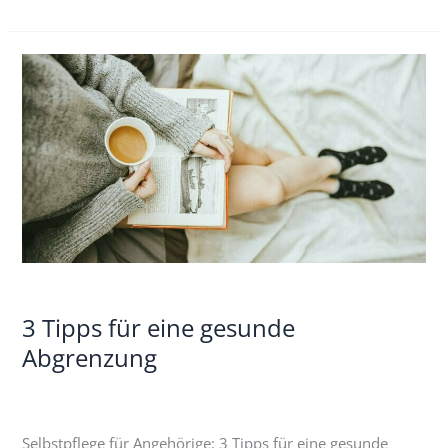
3
Tipps
für
eine
gesunde
Abgrenzung
3 Tipps für eine gesunde
Abgrenzung
Selbstpflege für Angehörige: 3 Tipps für eine gesunde