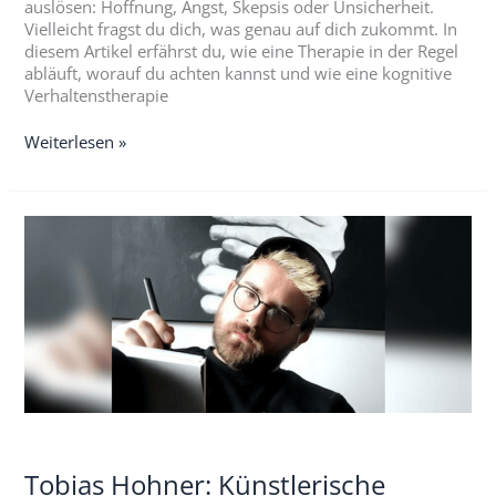
auslösen: Hoffnung, Angst, Skepsis oder Unsicherheit.
Vielleicht fragst du dich, was genau auf dich zukommt. In
diesem Artikel erfährst du, wie eine Therapie in der Regel
abläuft, worauf du achten kannst und wie eine kognitive
Verhaltenstherapie
Weiterlesen »
Tobias
Hohner:
Künstlerische
Einblicke
in
Schizophrenie
Tobias Hohner: Künstlerische