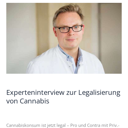
Experteninterview
zur
Legalisierung
von
Cannabis
Experteninterview zur Legalisierung
von Cannabis
Cannabiskonsum ist jetzt legal – Pro und Contra mit Priv.-