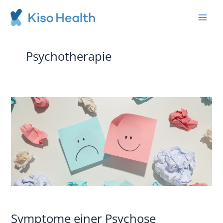
LinkedIn
Instagram
Zum
Inhalt
springen
Psychotherapie
Symptome
einer
Psychose
behandeln
Symptome einer Psychose