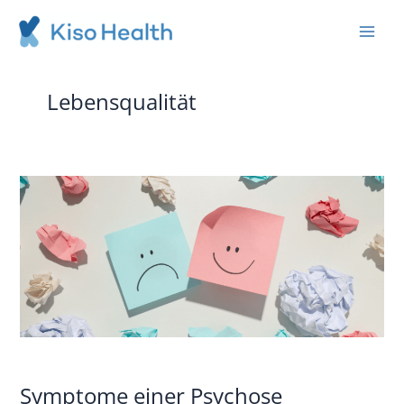
LinkedIn
Instagram
Zum
Inhalt
springen
Lebensqualität
Symptome
einer
Psychose
behandeln
Symptome einer Psychose