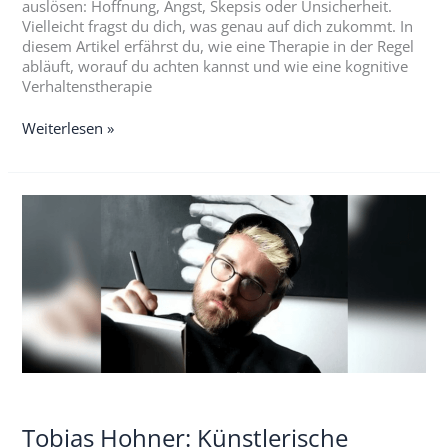
auslösen: Hoffnung, Angst, Skepsis oder Unsicherheit.
Vielleicht fragst du dich, was genau auf dich zukommt. In
diesem Artikel erfährst du, wie eine Therapie in der Regel
abläuft, worauf du achten kannst und wie eine kognitive
Verhaltenstherapie
Weiterlesen »
Tobias
Hohner:
Künstlerische
Einblicke
in
Schizophrenie
Tobias Hohner: Künstlerische