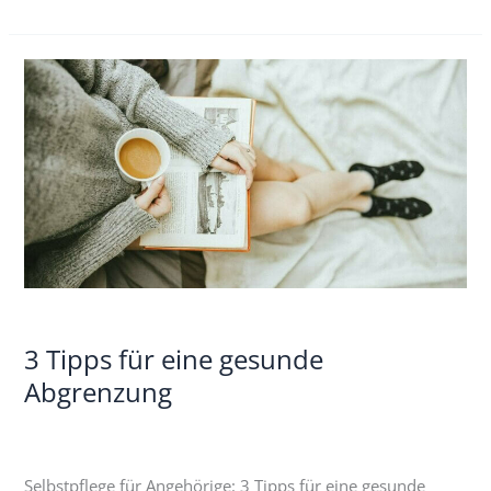
3
Tipps
für
eine
gesunde
Abgrenzung
3 Tipps für eine gesunde
Abgrenzung
Selbstpflege für Angehörige: 3 Tipps für eine gesunde