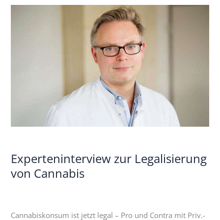
Experteninterview
zur
Legalisierung
von
Cannabis
Experteninterview zur Legalisierung
von Cannabis
Cannabiskonsum ist jetzt legal – Pro und Contra mit Priv.-