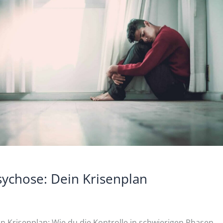
chose:
in
senplan
sychose: Dein Krisenplan
n Krisenplan: Wie du die Kontrolle in schwierigen Phasen