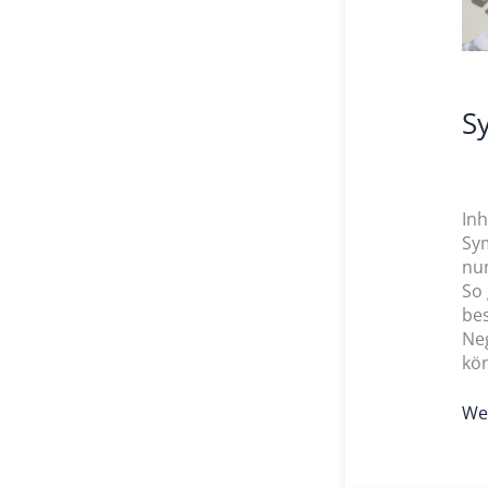
S
In
Sy
nun
So 
bes
Ne
kön
Wei