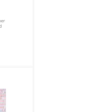
her
d