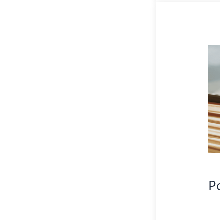
Pos
un
Ne
erk
P