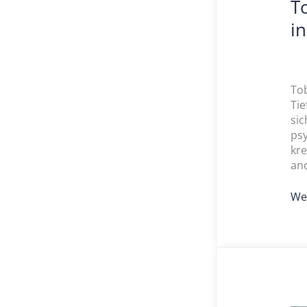
T
i
Tob
Tie
sic
psy
kre
and
Wei