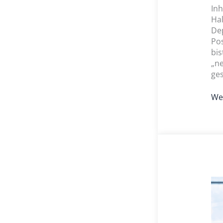
In
Ha
De
Pos
bis
„ne
ges
Wei
So
ge
Ps