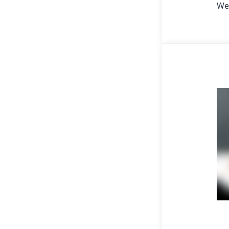
Wei
Tob
Ho
Kün
Ein
in
Sch