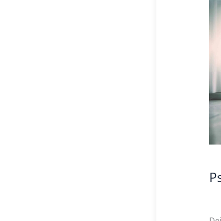
Psy
De
Kri
P
Dei