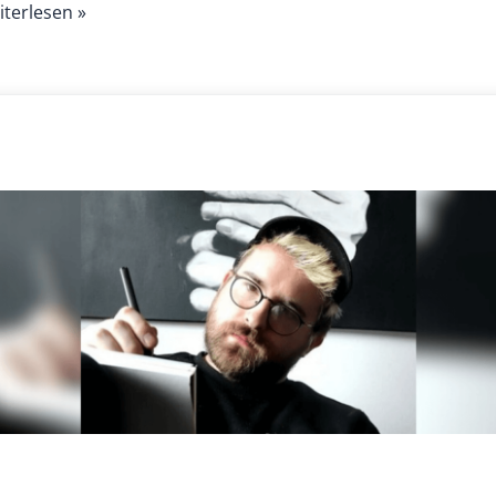
terlesen »
ias
hner:
stlerische
blicke
izophrenie