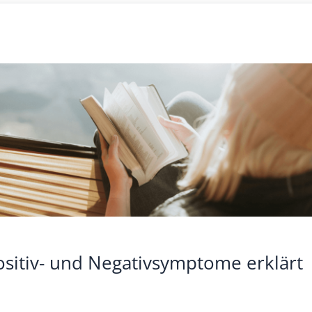
itiv-
d
gativsymptome
lärt
ositiv- und Negativsymptome erklärt