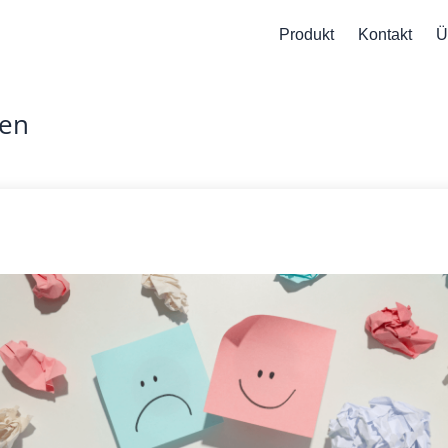
Produkt
Kontakt
Ü
en
mptome
er
ychose
handeln